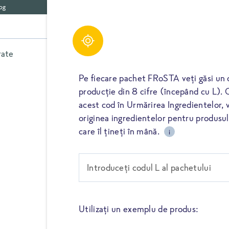
og
rate
Legume
Ierburi aromatice
Alte
Pe fiecare pachet FRoSTA veți găsi un 
producție din 8 cifre (începând cu L). 
acest cod în Urmărirea Ingredientelor, va
originea ingredientelor pentru produs
Ardei roșu
care îl țineți în mână.
i
Introduceți codul L al pachetului
Asemeni roșiilor, și ardeiul g
solanaceelor. Varietățile sal
FRoSTA utilizează o varietat
plăcută, iar ardeii sunt cul
Utilizați un exemplu de produs:
provin exclusiv din culturile 