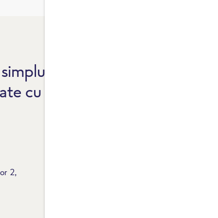
simplu, atât de bun.
F
ate cu standard de
F
G
R
P
or 2,
M
F