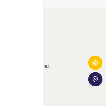
ROSTA AG
ROSTA ÎN ALTE ȚĂRI
UST 100% NATURAL
Urmărire ingrediente
EȚETE CARE TE VOR INSPIRA
RODUSE
Storefinder
ATERIALE DE DESCĂRCAT
AQ