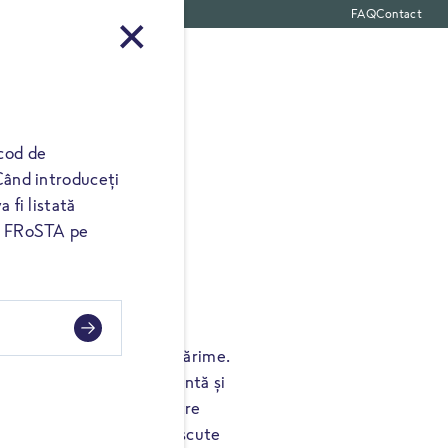
FAQ
Contact
 produse
cod de
Când introduceți
 fi listată
ul FRoSTA pe
ras face parte din familia
e diferă semnificativ ca mărime.
e foarte cărnoasă, suculentă și
eși manual. Legumele noastre
în aer liber și nu sunt crescute