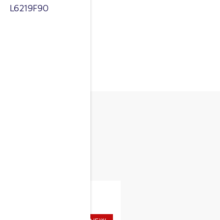
L6219F90
ngredient