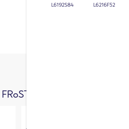
niciodată în sere.
L6192S84
L6216F52
FRoSTA care utilizează acest i