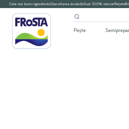
Cele mai bune ingrediente
Dezvoltarea durabilă
Gust 100% natural
Rețete
Bl
Peşte
Semiprepa