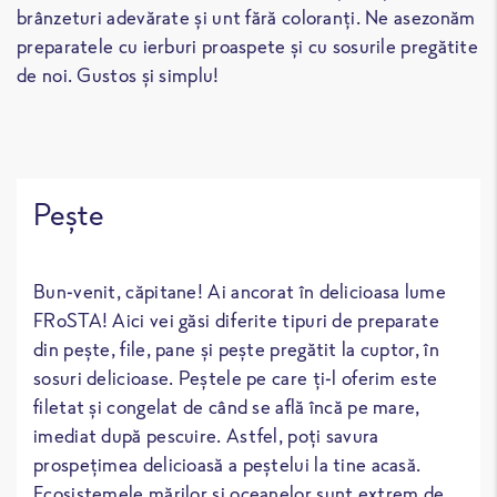
brânzeturi adevărate și unt fără coloranți. Ne asezonăm
preparatele cu ierburi proaspete și cu sosurile pregătite
de noi. Gustos și simplu!
Peşte
Bun-venit, căpitane! Ai ancorat în delicioasa lume
FRoSTA! Aici vei găsi diferite tipuri de preparate
din pește, file, pane și pește pregătit la cuptor, în
sosuri delicioase. Peștele pe care ți-l oferim este
filetat și congelat de când se află încă pe mare,
imediat după pescuire. Astfel, poți savura
prospețimea delicioasă a peștelui la tine acasă.
Ecosistemele mărilor și oceanelor sunt extrem de