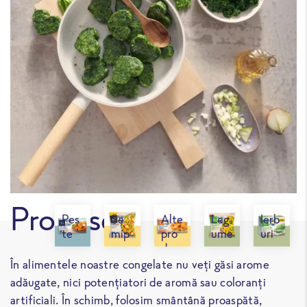
Produse
Peş
Se
Alte
Leg
Ierb
te
mip
pro
ume
uri
repa
dus
aro
rate
e
mat
În alimentele noastre congelate nu veți găsi arome
ice
adăugate, nici potențiatori de aromă sau coloranți
artificiali. În schimb, folosim smântână proaspătă,