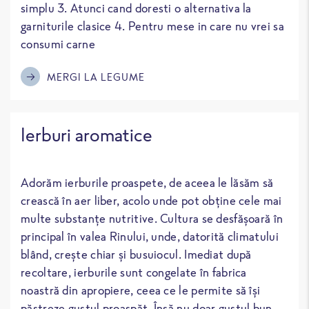
simplu 3. Atunci cand doresti o alternativa la
garniturile clasice 4. Pentru mese in care nu vrei sa
consumi carne
MERGI LA LEGUME
Ierburi aromatice
Adorăm ierburile proaspete, de aceea le lăsăm să
crească în aer liber, acolo unde pot obține cele mai
multe substanțe nutritive. Cultura se desfășoară în
principal în valea Rinului, unde, datorită climatului
blând, crește chiar și busuiocul. Imediat după
recoltare, ierburile sunt congelate în fabrica
noastră din apropiere, ceea ce le permite să își
păstreze gustul proaspăt. Însă nu doar gustul bun