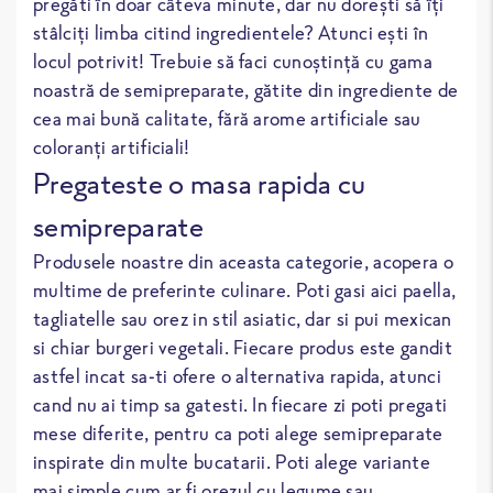
pregăti în doar câteva minute, dar nu dorești să îți
stâlciți limba citind ingredientele? Atunci ești în
locul potrivit! Trebuie să faci cunoștință cu gama
noastră de semipreparate, gătite din ingrediente de
cea mai bună calitate, fără arome artificiale sau
coloranți artificiali!
Pregateste o masa rapida cu
semipreparate
Produsele noastre din aceasta categorie, acopera o
multime de preferinte culinare. Poti gasi aici paella,
tagliatelle sau orez in stil asiatic, dar si pui mexican
si chiar burgeri vegetali. Fiecare produs este gandit
astfel incat sa-ti ofere o alternativa rapida, atunci
cand nu ai timp sa gatesti. In fiecare zi poti pregati
mese diferite, pentru ca poti alege semipreparate
inspirate din multe bucatarii. Poti alege variante
mai simple cum ar fi orezul cu legume sau