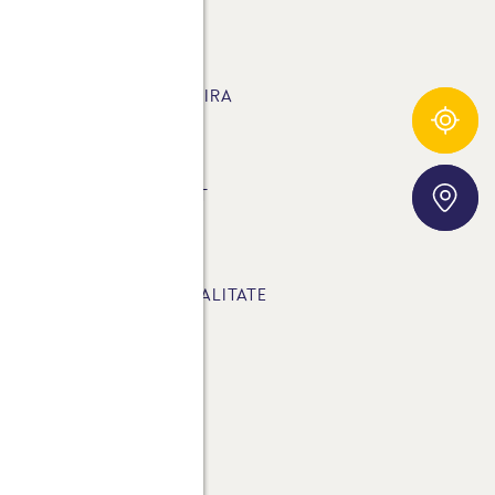
UST 100% NATURAL
EȚETE CARE TE VOR INSPIRA
Urmărire ingrediente
RODUSE
Storefinder
ATERIALE DE DESCĂRCAT
AQ
OLITICA DE CONFIDENTIALITATE
ONTACT