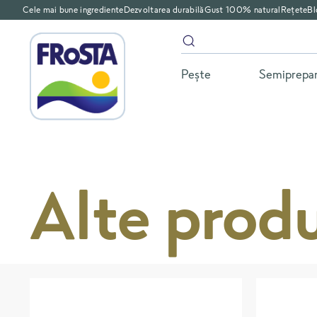
Cele mai bune ingrediente
Dezvoltarea durabilă
Gust 100% natural
Rețete
Bl
Peşte
Semiprepa
Alte prod