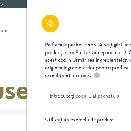
og
Filtru
Filtrează după
rate
Legume
Ierburi aromatice
Alte
Pe fiecare pachet FRoSTA veți găsi un 
CEL MAI NOU
APLICĂ FILTRU
producție din 8 cifre (începând cu L). 
acest cod în Urmărirea Ingredientelor, va
ALFABETIC
originea ingredientelor pentru produs
ȘTERGE TOT
TIMP DE PREGĂTIRE
use
care îl țineți în mână.
i
EVALUARE
AMPRENTA DE CARBON
Introduceți codul L al pachetului
CONȚINUT DE PROTEINE
MĂRIMEA PACHETULUI
Utilizați un exemplu de produs: