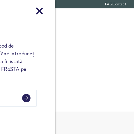
FAQ
Contact
 produse
cod de
Când introduceți
 fi listată
ul FRoSTA pe