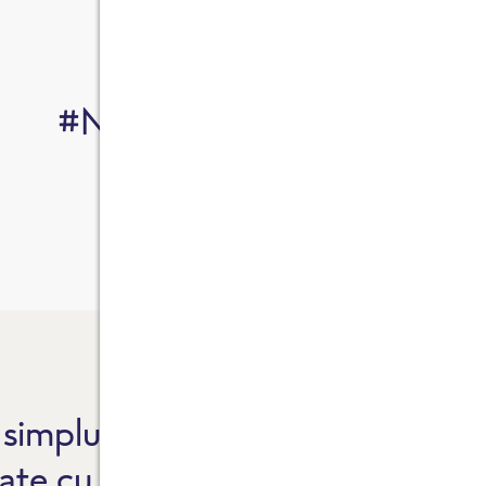
#NaturalCaLaTineAcasă
simplu, atât de bun.
F
ate cu standard de
F