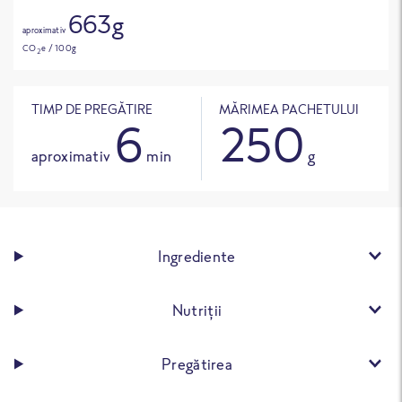
663g
aproximativ
CO
e / 100g
2
TIMP DE PREGĂTIRE
MĂRIMEA PACHETULUI
6
250
aproximativ
min
g
Ingrediente
Nutriții
Pregătirea