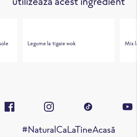
utilizează acest ingredient
sole
Legume la tigaie wok
Mix la
#NaturalCaLaTineAcasă