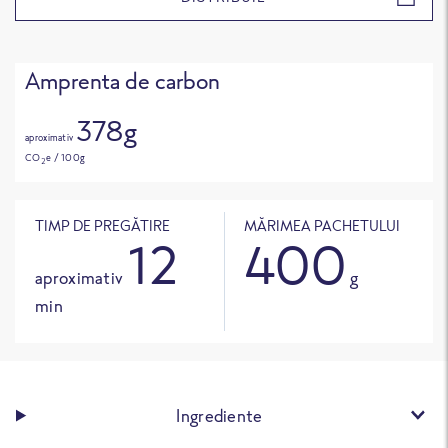
Amprenta de carbon
378g
aproximativ
CO
e / 100g
2
TIMP DE PREGĂTIRE
MĂRIMEA PACHETULUI
12
400
aproximativ
g
min
Ingrediente