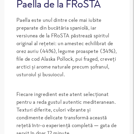
Paella de la FRoSTA
Paella este unul dintre cele mai iubite
preparate din bucătăria spaniolă, iar
versiunea de la FRoSTA păstrează spiritul
original al rețetei: un amestec echilibrat de
orez auriu (44%), legume proaspete (34%),
file de cod Alaska Pollock, pui fraged, creveți
arctici și arome naturale precum șofranul,
usturoiul și busuiocul.
Fiecare ingredient este atent selecționat
pentru a reda gustul autentic mediteranean.
Texturi diferite, culori vibrante și
condimente delicate transformă această
rețetă într-o experiență completă — gata de
servit în doar 12 minute.