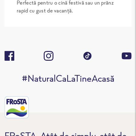
Perfectă pentru o cină festivă sau un prânz
rapid cu gust de vacanță.
#NaturalCaLaTineAcasă
FRoSTA. Atât de simplu, atât de