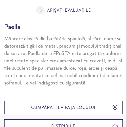
AFIȘAȚI EVALUĂRILE
Paella
Mâncare clasică din bucătăria spaniolă, al cărei nume se
datorează tigăii de metal, precum și modului tradițional
de servire. Paella de la FRoSTA este pregătită conform
unei rețete speciale: orez amestecat cu creveți, midii și
file suculent de pui, mazăre dulce, roșii, ardei și ceapă,
totul condimentat cu cel mai nobil condiment din lume:
șofranul. Te vei îndrăgosti cu siguranță!
CUMPĂRAȚI LA FAȚA LOCULUI
DISTRIBUIE