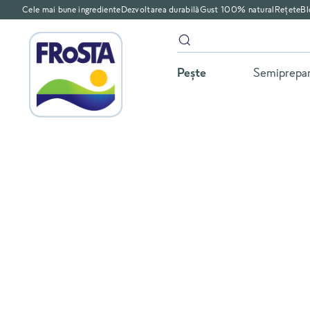
Cele mai bune ingrediente
Dezvoltarea durabilă
Gust 100% natural
Rețete
Bl
Peşte
Semiprepa