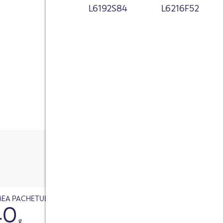
L6192S84
L6216F52
E-Mail
Fish nuggets pi
Nume
CUMPĂRAȚI 
Evaluare *
DIS
Text de evaluare *
Am citit și accept politica de confidențiali
datele mele să fie stocate în scopul de a mă
întrebări.
EA PACHETULUI
40
Verificare anti-robot
g