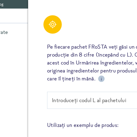
og
Evaluări pentru Fish 
Share
picant
rate
Legume
Ierburi aromatice
Alte
Pe fiecare pachet FRoSTA veți găsi un 
Evaluări (
0
)
producție din 8 cifre (începând cu L). 
acest cod în Urmărirea Ingredientelor, va
TAIE
originea ingredientelor pentru produs
care îl țineți în mână.
i
RATĂ
VIZUALIZAȚI TOATE EVALU
TAIE
Introduceți codul L al pachetului
FIXEAZĂ-L
Vă rugăm să completați toate câmpurile marcate c
e-mail nu va fi publicată. Dacă vă introduceți nume
mod public lângă ratingul dumneavoastră.
Utilizați un exemplu de produs:
TAIE