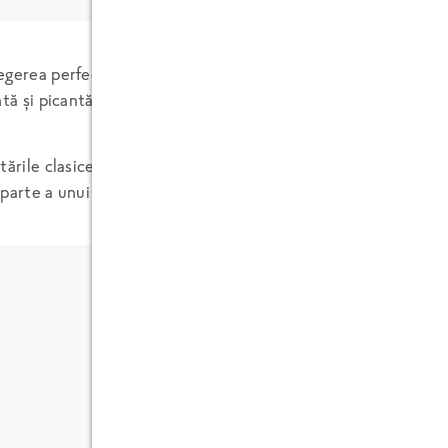
egerea perfectă pentru iubitorii de arome intense. Bucăți fra
tă și picantă, îți condimentează meniul zilnic și aduc o notă a
tările clasice – ușoare, dar pline de personalitate. Sunt idea
a parte a unui meniu modern.