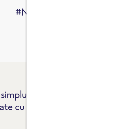
#NaturalCaLaTineAcasă
simplu, atât de bun.
F
ate cu standard de
F
G