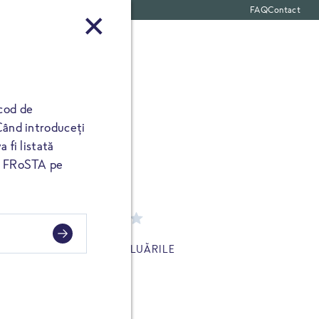
FAQ
Contact
nuggets
 produse
cod de
Când introduceți
 fi listată
ul FRoSTA pe
ĂRILE
AFIȘAȚI EVALUĂRILE
u (*). Adresa dvs. de
le, acesta va apărea în