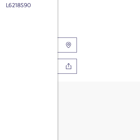
L6218S90
cant
LA FAȚA LOCULUI
TRIBUIE
tate. Sunt de acord ca
 contacta și pentru