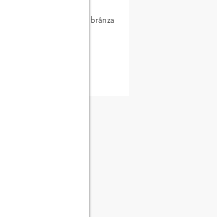
încă 10 minute, până când brânza
etă