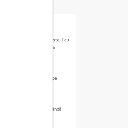
părtează semințele. Stropește-i cu
ntr-un cuptor preîncălzit la
înmuia ușor.
nform instrucțiunilor de pe
te și presară deasupra brânză