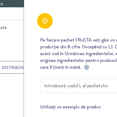
og
Postează un comenta
Share
rate
Legume
Ierburi aromatice
Alte
Vă rugăm să completați toate câmpurile marcate c
Pe fiecare pachet FRoSTA veți găsi un 
e-mail nu va fi publicată. Dacă vă introduceți nume
producție din 8 cifre (începând cu L). 
mod public lângă ratingul dumneavoastră.
acest cod în Urmărirea Ingredientelor, va
TAIE
originea ingredientelor pentru produs
Textul comentariului *
REȚETE
care îl țineți în mână.
i
DISTRIBUIE
TAIE
Ardei Umpl
Introduceți codul L al pachetului
Nume
FIXEAZĂ-L
Ardei aromați și colorați, um
Utilizați un exemplu de produs:
Un preparat rapid, simplu și d
E-Mail
TAIE