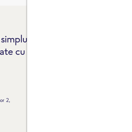
simplu, atât de bun.
F
ate cu standard de
F
G
R
P
or 2,
M
F
P