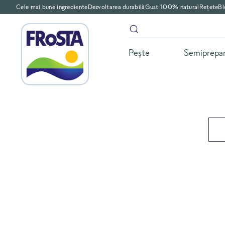
Cele mai bune ingrediente
Dezvoltarea durabilă
Gust 100% natural
Rețete
Bl
Peşte
Semiprepa