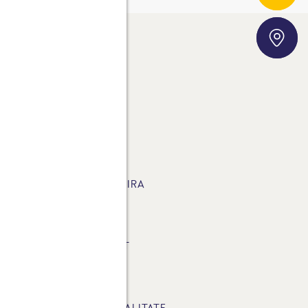
Storefinder
ROSTA AG
ROSTA ÎN ALTE ȚĂRI
UST 100% NATURAL
EȚETE CARE TE VOR INSPIRA
RODUSE
ATERIALE DE DESCĂRCAT
AQ
OLITICA DE CONFIDENTIALITATE