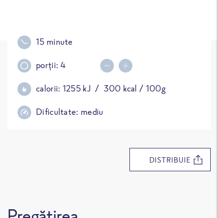
15 minute
porții:
4
Decrease portions
Increase portions
calorii:
1255
kJ /
300
kcal / 100g
Dificultate:
mediu
DISTRIBUIE
Pregătirea