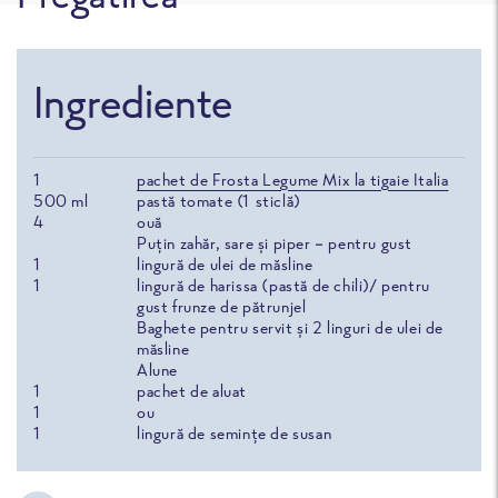
Ingrediente
1
pachet de Frosta Legume Mix la tigaie Italia
500
ml
pastă tomate (1 sticlă)
4
ouă
Puțin zahăr, sare și piper – pentru gust
1
lingură de ulei de măsline
1
lingură de harissa (pastă de chili)/ pentru
gust frunze de pătrunjel
Baghete pentru servit și 2 linguri de ulei de
măsline
Alune
1
pachet de aluat
1
ou
1
lingură de semințe de susan