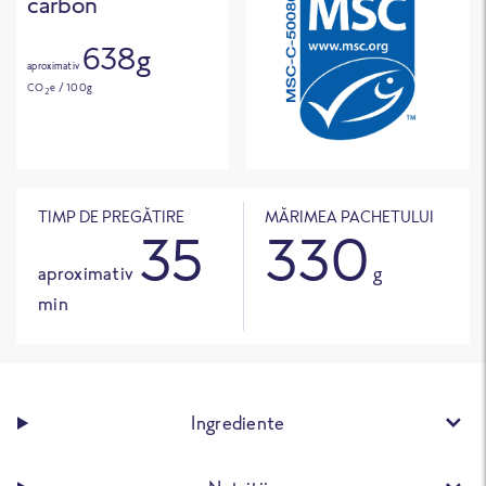
carbon
638g
aproximativ
CO
e / 100g
2
TIMP DE PREGĂTIRE
MĂRIMEA PACHETULUI
35
330
aproximativ
g
min
Ingrediente