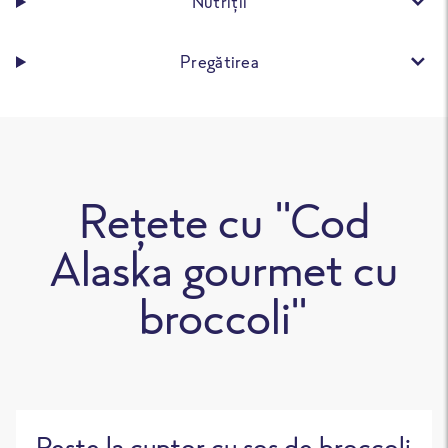
Nutriții
Pregătirea
Rețete cu "Cod
Alaska gourmet cu
broccoli"
Pește la cuptor cu sos de broccoli